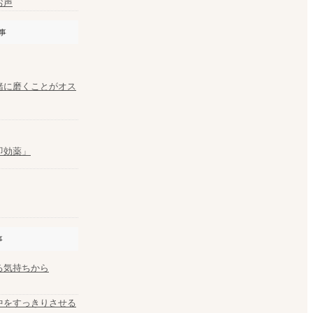
お声
事
緒に磨くことがオス
即効薬」
事
る気持ちから
中をすっきりさせる