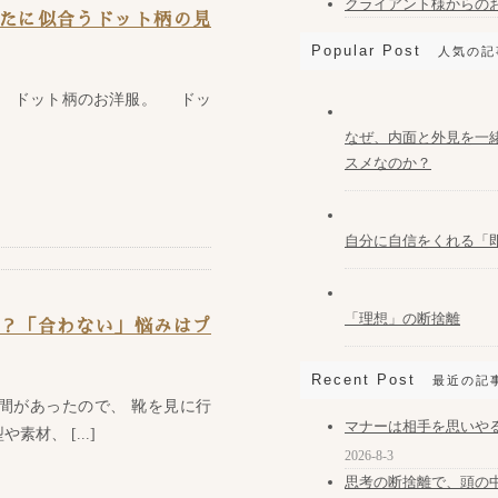
クライアント様からの
たに似合うドット柄の見
Popular Post
人気の記
、 ドット柄のお洋服。 ドッ
なぜ、内面と外見を一
スメなのか？
自分に自信をくれる「
「理想」の断捨離
？「合わない」悩みはプ
Recent Post
最近の記
間があったので、 靴を見に行
マナーは相手を思いや
材、 [...]
2026-8-3
思考の断捨離で、頭の