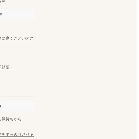
お声
事
緒に磨くことがオス
即効薬」
事
る気持ちから
中をすっきりさせる