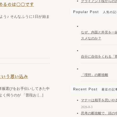
クライアント様からの
めるのは〇〇です
Popular Post
人気の記
よう♪ そんなふうに1日が始ま
なぜ、内面と外見を一
スメなのか？
自分に自信をくれる「
「理想」の断捨離
という思い込み
洋服選びをお手伝いしてきた中
Recent Post
最近の記
伺うのが 「普段お [...]
マナーは相手を思いや
2026-8-3
思考の断捨離で、頭の