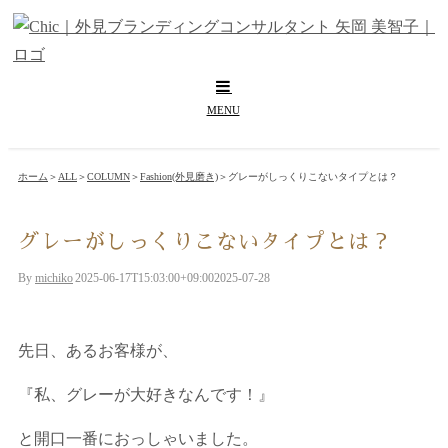
Skip
to
content
ホーム
＞
ALL
＞
COLUMN
＞
Fashion(外見磨き)
＞
グレーがしっくりこないタイプとは？
グレーがしっくりこないタイプとは？
By
michiko
|
2025-06-17T15:03:00+09:00
2025-07-28
|
先日、あるお客様が、
『私、グレーが大好きなんです！』
と開口一番におっしゃいました。