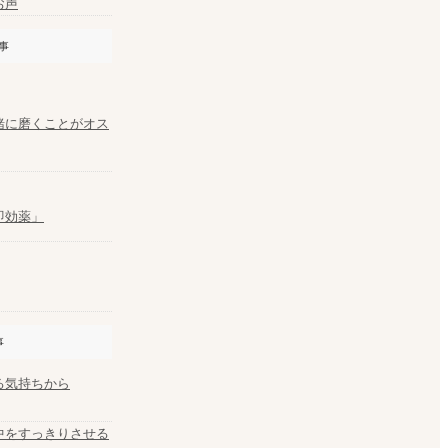
お声
事
緒に磨くことがオス
即効薬」
事
る気持ちから
中をすっきりさせる