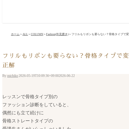
ホーム
＞
ALL
＞
COLUMN
＞
Fashion(外見磨き)
＞
フリルもリボンも要らない？骨格タイプで変
フリルもリボンも要らない？骨格タイプで変
正解
By
michiko
|
2026-05-19T10:09:36+09:00
2026-06-22
|
レッスンで骨格タイプ別の
ファッション診断をしていると、
偶然にも立て続けに
骨格ストレートタイプの
受講生さんがいらっしゃいました。