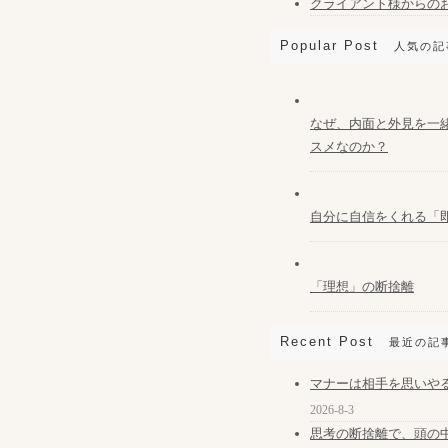
クライアント様からの
Popular Post
人気の記
なぜ、内面と外見を一
スメなのか？
自分に自信をくれる「
「理想」の断捨離
Recent Post
最近の記
マナーは相手を思いや
2026-8-3
思考の断捨離で、頭の